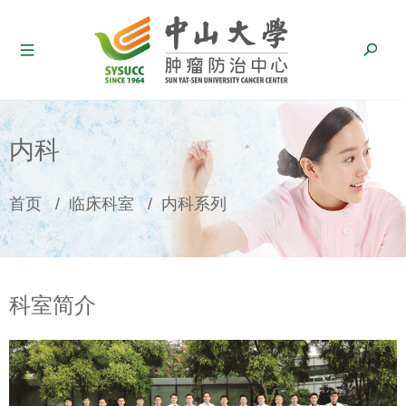
内科
面
首页
/
临床科室
/
内科系列
包
屑
科室简介