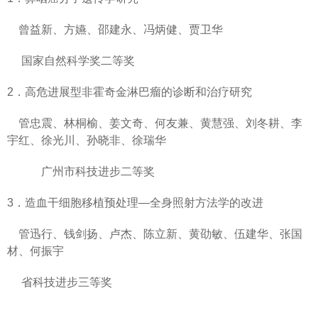
曾益新、方嬿、邵建永、冯炳健、贾卫华
国家自然科学奖二等奖
2．高危进展型非霍奇金淋巴瘤的诊断和治疗研究
管忠震、林桐榆、姜文奇、何友兼、黄慧强、刘冬耕、李
宇红、徐光川、孙晓非、徐瑞华
广州市科技进步二等奖
3．造血干细胞移植预处理—全身照射方法学的改进
管迅行、钱剑扬、卢杰、陈立新、黄劭敏、伍建华、张国
材、何振宇
省科技进步三等奖