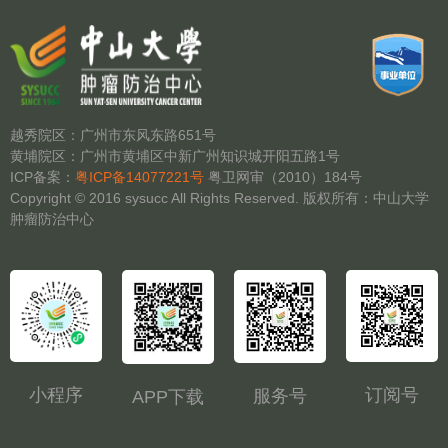
越秀院区：广州市东风东路651号
黄埔院区：广州市黄埔区中新广州知识城开阳五路1号
ICP备案：
粤ICP备14077221号
粤卫网审（2010）184号
Copyright © 2016 sysucc All Rights Reserved. 版权所有：中山大学
肿瘤防治中心
小程序
订阅号
服务号
APP下载