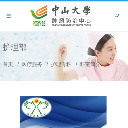
护理部
面
首页
/
医疗服务
/
护理专科
/
科室简介
包
屑