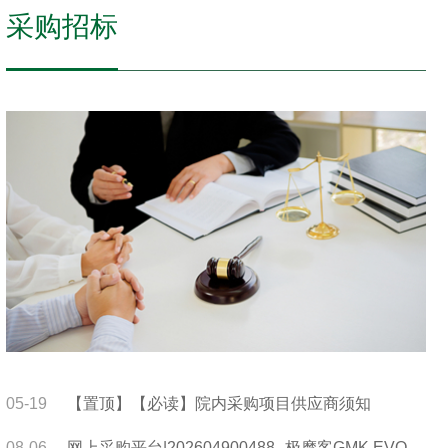
采购招标
05-19
【置顶】【必读】院内采购项目供应商须知
08-06
网上采购平台|202604900488--极摩客GMK EVO-X3 AMD锐龙AI Max+395迷你主机工作站采购公告