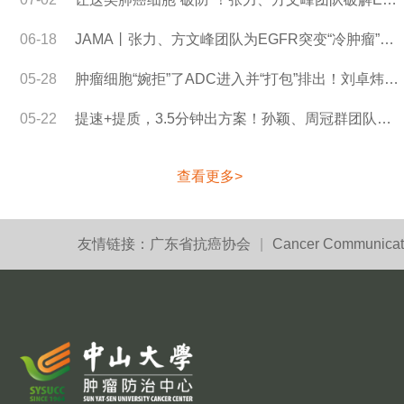
06-18
JAMA丨张力、方文峰团队为EGFR突变“冷肿瘤”患者带来免疫双抗生存获益新证据
05-28
肿瘤细胞“婉拒”了ADC进入并“打包”排出！刘卓炜团队发现尿路上皮癌治疗抵抗机制
05-22
提速+提质，3.5分钟出方案！孙颖、周冠群团队发布鼻咽癌AI放疗新进展
查看更多>
友情链接：
广东省抗癌协会
|
Cancer Communicat