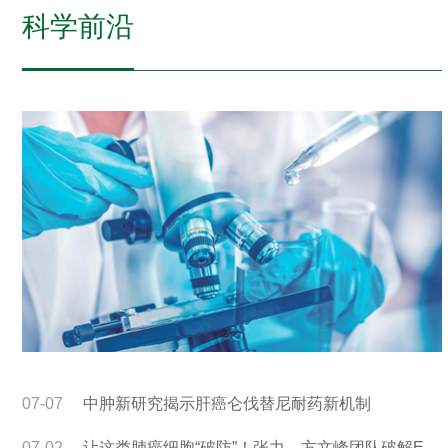
科学前沿
07-07
中肿新研究揭示肝癌仑伐替尼耐药新机制
07-02
让这类肺癌细胞“破防”！张力、方文峰团队破解EGFR-TKI耐药难题