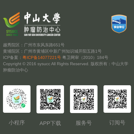
越秀院区：广州市东风东路651号
黄埔院区：广州市黄埔区中新广州知识城开阳五路1号
ICP备案：
粤ICP备14077221号
粤卫网审（2010）184号
Copyright © 2016 sysucc All Rights Reserved. 版权所有：中山大学
肿瘤防治中心
小程序
订阅号
服务号
APP下载