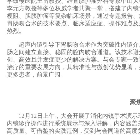
学鼓楼医院王雷教授、
结直肠肿瘤外科专家
中山大
李元方教授等多位权威学者共聚一堂，搭建了内镜
梗阻、胆胰肿瘤等复杂临床场景，通过专题报告、
胃肠吻合术
的技术要点、临床适应症、操作难点及
热烈。
超声内镜引导下胃肠吻合术
作为突破性内镜介
肠之间建立直接、稳固的腔内吻合通道。该技术避
创、高效且并发症更少的解决方案。与会专家一致
治疗
的重要发展方向，其精准性与微创优势显著，
更多患者，前景广阔。
聚
12月12日上午，
大会开展了消化内镜手术演示
内镜诊疗操作进行系统展示与深入讲解，内容涵盖
高质量、可借鉴的实践范例，受到与会同道的高度