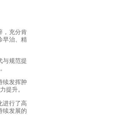
辞，充分肯
诊早治、精
代与规范提
。
持续发挥肿
力提升。
化进行了高
持续发展的