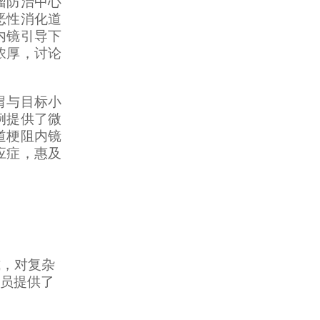
瘤防治中心
恶性消化道
内镜引导下
浓厚，讨论
胃与目标小
例提供了微
道梗阻内镜
应症，惠及
式，对复杂
员提供了