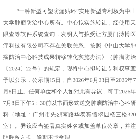
“
一种新型可塑防漏贴环
”实用新型专利权
为
中山
大学肿瘤防治中心所
有。
中心
拟
实施转让，经使用天
眼查等软件系统查询，发明人与拟受让方厦门溥博医
疗科技有限公司不存在关联关系。按照《中山大学肿
瘤防治中心科技成果转移转化实施办法》（肿瘤防治
〔
2024
〕
22
号）的规定，
现将中心拟转让专利权事宜
予以公示
，公示期
15
日，自
2026
年
6
月
23
日至
2
02
6
年
7
月
8
日止。
任何单位和个人如对此有异议
，可于
20
26
年
7
月
8
日下午
5
：
30
前以书面形式送交
肿瘤防治中心科研
科（地址：广州市先烈南路华泰宾馆翠园楼三楼
320
室）。
异议应当签署真实姓名或加盖单位公章，并注
明联系方式，逾期不予受理。