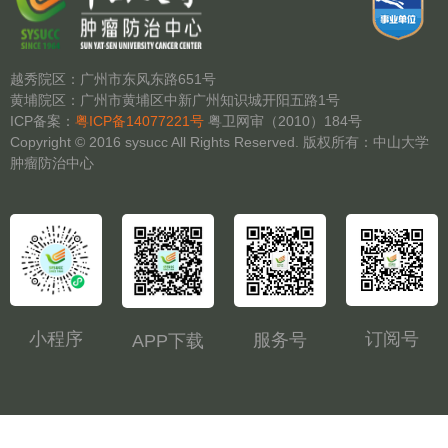
越秀院区：广州市东风东路651号
黄埔院区：广州市黄埔区中新广州知识城开阳五路1号
ICP备案：
粤ICP备14077221号
粤卫网审（2010）184号
Copyright © 2016 sysucc All Rights Reserved. 版权所有：中山大学
肿瘤防治中心
小程序
订阅号
服务号
APP下载