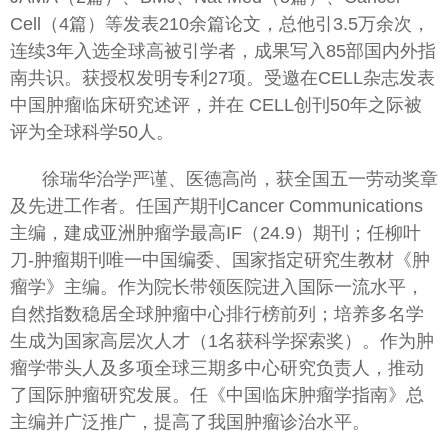
Cell（4篇）等发表210余篇论文，总他引3.5万余次，
连续3年入选全球高被引学者，成果写入85部国内外指
南共识。获授权发明专利27项。受邀在CELL杂志发表
中国肿瘤临床研究述评，并在 CELL创刊50年之际被
评为全球科学50人。
徐瑞华治学严谨、医德高尚，获全国五一劳动奖章
及先进工作者。任国产期刊Cancer Communications
主编，建成亚洲肿瘤学最高IF（24.9）期刊；任柳叶
刀-肿瘤期刊唯一中国编委、国家指定研究生教材《肿
瘤学》主编。作为院长带领医院进入国际一流水平，
自然指数稳居全球肿瘤中心排行榜前列；培养多名学
生成为国家高层次人才（1名获科学探索奖）。作为肿
瘤学带头人及多项全球三期多中心研究负责人，推动
了国际肿瘤研究发展。任《中国临床肿瘤学指南》总
主编并广泛推广，提高了我国肿瘤诊治水平。