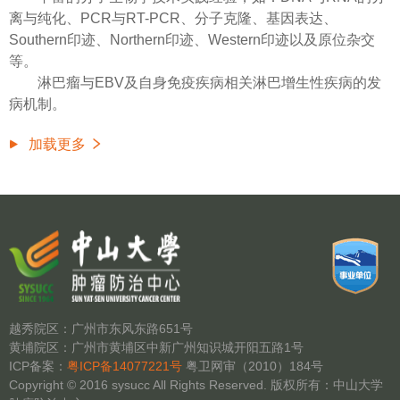
离与纯化、PCR与RT-PCR、分子克隆、基因表达、
Southern印迹、Northern印迹、Western印迹以及原位杂交
等。
淋巴瘤与EBV及自身免疫疾病相关淋巴增生性疾病的发
病机制。
加载更多
越秀院区：广州市东风东路651号
黄埔院区：广州市黄埔区中新广州知识城开阳五路1号
ICP备案：
粤ICP备14077221号
粤卫网审（2010）184号
Copyright © 2016 sysucc All Rights Reserved. 版权所有：中山大学