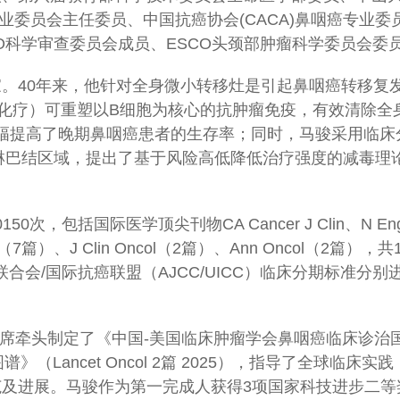
业委员会主任委员、中国抗癌协会(CACA)鼻咽癌专业委
CO科学审查委员会成员、ESCO头颈部肿瘤科学委员会委
。40年来，他针对全身微小转移灶是引起鼻咽癌转移复
化疗）可重塑以B细胞为核心的抗肿瘤免疫，有效清除全
大幅提高了晚期鼻咽癌患者的生存率；同时，马骏采用临床
淋巴结区域，提出了基于风险高低降低治疗强度的减毒理
，包括国际医学顶尖刊物CA Cancer J Clin、N Engl
Oncol（7篇）、J Clin Oncol（2篇）、Ann Oncol
合会/国际抗癌联盟（AJCC/UICC）临床分期标准分别
头制定了《中国-美国临床肿瘤学会鼻咽癌临床诊治国际指南》（
ancet Oncol 2篇 2025），指导了全球临床实践；他还
疗规范及进展。马骏作为第一完成人获得3项国家科技进步二