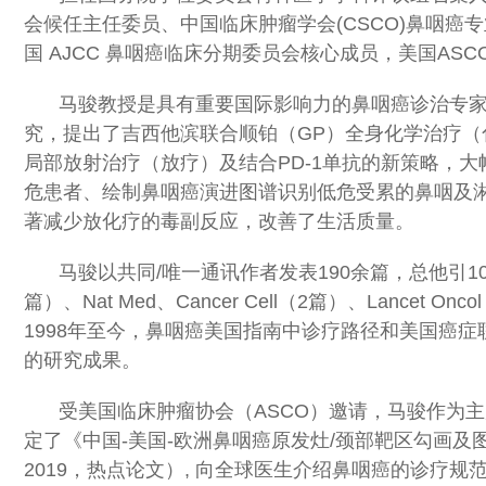
会候任主任委员、中国临床肿瘤学会(CSCO)鼻咽癌专
国 AJCC 鼻咽癌临床分期委员会核心成员，美国AS
马骏教授是具有重要国际影响力的鼻咽癌诊治专家
究，提出了吉西他滨联合顺铂（GP）全身化学治疗（
局部放射治疗（放疗）及结合PD-1单抗的新策略，
危患者、绘制鼻咽癌演进图谱识别低危受累的鼻咽及
著减少放化疗的毒副反应，改善了生活质量。
马骏以共同/唯一通讯作者发表190余篇，总他引10150次
篇）、Nat Med、Cancer Cell（2篇）、Lancet 
1998年至今，鼻咽癌美国指南中诊疗路径和美国癌症联
的研究成果。
受美国临床肿瘤协会（ASCO）邀请，马骏作为主席牵
定了《中国-美国-欧洲鼻咽癌原发灶/颈部靶区勾画及图谱》（L
2019，热点论文）, 向全球医生介绍鼻咽癌的诊