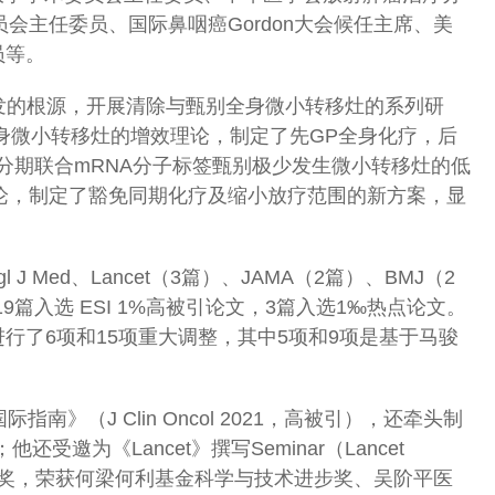
员会主任委员、国际鼻咽癌Gordon大会候任主席、美
员等。
发的根源，开展清除与甄别全身微小转移灶的系列研
身微小转移灶的增效理论，制定了先GP全身化疗，后
分期联合mRNA分子标签甄别极少发生微小转移灶的低
论，制定了豁免同期化疗及缩小放疗范围的新方案，显
 J Med、Lancet（3篇）、JAMA（2篇）、BMJ（2
（2篇），共19篇入选 ESI 1%高被引论文，3篇入选1‰热点论文。
进行了6项和15项重大调整，其中5项和9项是基于马骏
J Clin Oncol 2021，高被引），还牵头制
受邀为《Lancet》撰写Seminar（Lancet
等奖，荣获何梁何利基金科学与技术进步奖、吴阶平医