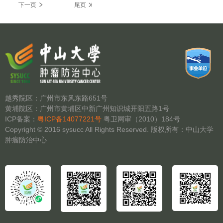
分
下
下一页
末
尾页
一
页
页
页
越秀院区：广州市东风东路651号
黄埔院区：广州市黄埔区中新广州知识城开阳五路1号
ICP备案：
粤ICP备14077221号
粤卫网审（2010）184号
Copyright © 2016 sysucc All Rights Reserved. 版权所有：中山大学
肿瘤防治中心