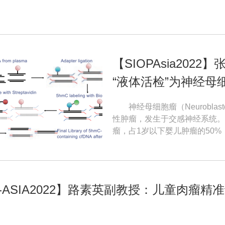
【SIOPAsia20
“液体活检”为神经
神经母细胞瘤（Neuroblastoma，NB）是起源于原始神经嵴细胞的恶
性肿瘤，发生于交感神经系统。
瘤，占1岁以下婴儿肿瘤的50
15%。神经母细胞瘤容易发生
期，神经母细胞瘤常见的转移部
目前神经母细胞瘤的治疗是根据
虽然经过手术、化疗、放疗、自
P-ASIA2022】路素英副教授：儿童肉瘤
40%左右的高危患者死于疾病
的诊疗技术的重要疾病。