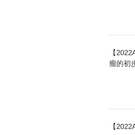
【20
瘤的初
【202