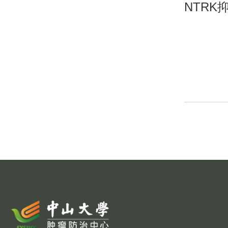
NTRK
分
页