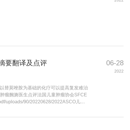
2022
分摘要翻译及点评
06-28
2022
昔单抗联合以替莫唑胺为基础的化疗可以提高复发难治
ASCO儿童肿瘤阙旖医生点评法国儿童肿瘤协会SFCE
ds/90/20220628/2022ASCO儿童
.pdf