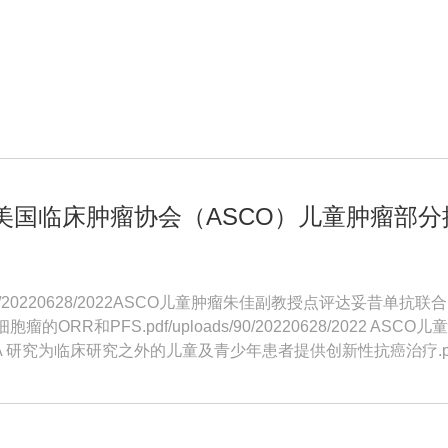
2年美国临床肿瘤协会（ASCO）儿童肿瘤部
ds/90/20220628/2022ASCO儿童肿瘤朱佳副教授点评达妥
瘤的ORR和PFS.pdf/uploads/90/20220628/2022 
 研究为临床研究之外的儿童及青少年患者提供创新性抗癌治疗.pdf/uploa
治医生点评AAVD方案一线治疗晚期cHL的12期临床研究最新数据