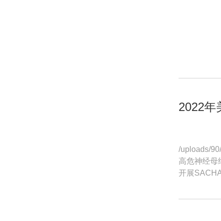
202
/uploa
高危神经母细胞
开展SACHA
肿瘤孙斐斐主