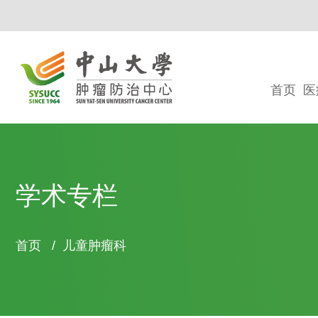
首页
医
学术专栏
面
首页
/
儿童肿瘤科
包
屑