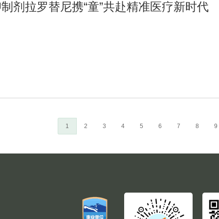
抑制剂拉罗替尼携“童”共赴精准医疗新时代
当
1
Page
2
Page
3
Page
4
Page
5
Page
6
Page
7
Page
8
P
9
前
页