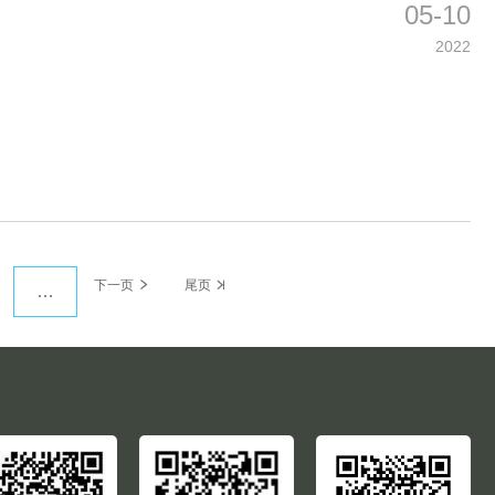
05-10
2022
age
下
下一页
末
尾页
…
一
页
页