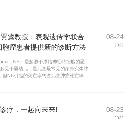
22】张翼鷟教授：表观遗传学联合
08-24
2022
母细胞瘤患者提供新的诊断方法
多见于婴幼儿，是儿童最常见的颅外实体肿
%，但NB引起的死亡率约占儿童肿瘤死亡率的
远处转移，约三分之二的患者确诊时已是晚
位包括淋巴结、骨髓、骨、肝脏、皮肤等。
危险分层选择不同的治疗方法。高危组患者
体干细胞移植及免疫治疗等综合治疗，仍有
精准诊疗，一起向未来!
08-23
的转移和进展，是儿童实体肿瘤中亟待开发新
2022