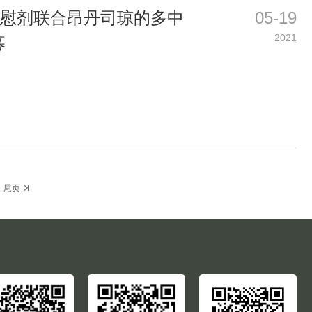
安慰剂联合昂丹司琼的多中
05-19
2021
募
末
尾页
页