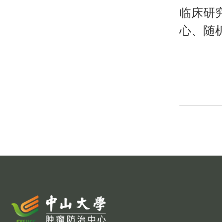
临床研
心、随
分
页