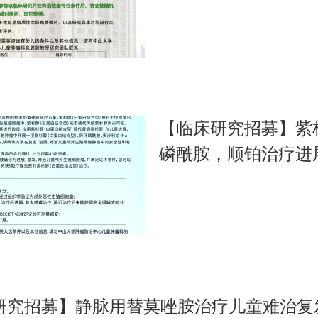
【临床研究招募】紫
磷酰胺，顺铂治疗进
细胞瘤的多中心II期
研究招募】静脉用替莫唑胺治疗儿童难治复