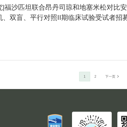
究|福沙匹坦联合昂丹司琼和地塞米松对比
机、双盲、平行对照II期临床试验受试者招
当
1
Page
2
下
下一页
前
一
页
页