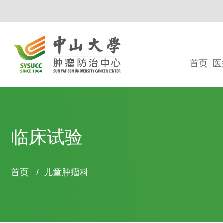
首页
医
临床试验
面
首页
/
儿童肿瘤科
包
屑